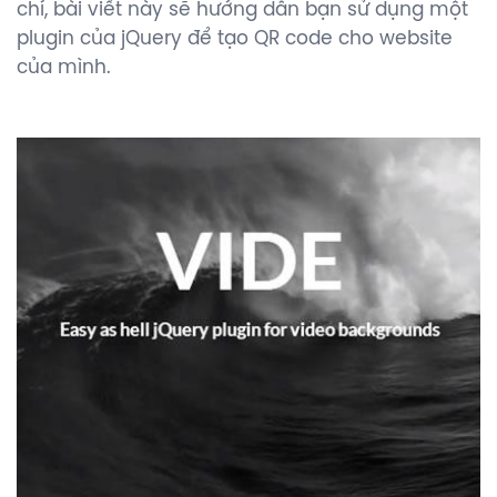
chí, bài viết này sẽ hướng dẫn bạn sử dụng một
plugin của jQuery để tạo QR code cho website
của mình.