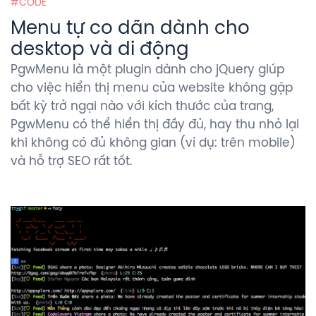
CODE
Menu tự co dãn dành cho
desktop và di động
PgwMenu là một plugin dành cho jQuery giúp
cho việc hiển thị menu của website không gặp
bất kỳ trở ngại nào với kích thước của trang,
PgwMenu có thể hiển thị đầy đủ, hay thu nhỏ lại
khi không có đủ không gian (ví dụ: trên mobile)
và hỗ trợ SEO rất tốt.