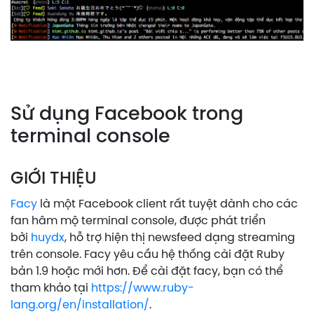
Sử dụng Facebook trong
terminal console
GIỚI THIỆU
Facy
là một Facebook client rất tuyệt dành cho các
fan hâm mộ terminal console, được phát triển
bởi
huydx
, hỗ trợ hiện thị newsfeed dạng streaming
trên console. Facy yêu cầu hệ thống cài đặt Ruby
bản 1.9 hoặc mới hơn. Để cài đặt facy, bạn có thể
tham khảo tại
https://www.ruby-
lang.org/en/installation/
.