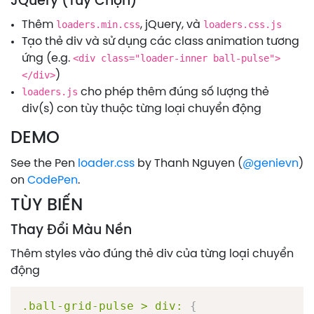
JQuery (Tùy Chọn)
Thêm
loaders.min.css
, jQuery, và
loaders.css.js
Tạo thẻ div và sử dụng các class animation tương
ứng (e.g.
<div class="loader-inner ball-pulse">
</div>
)
loaders.js
cho phép thêm đúng số lượng thẻ
div(s) con tùy thuộc từng loại chuyển động
DEMO
See the Pen
loader.css
by Thanh Nguyen (
@genievn
)
on
CodePen
.
TÙY BIẾN
Thay Đổi Màu Nền
Thêm styles vào đúng thẻ div của từng loại chuyển
động
.ball-grid-pulse > div:
{