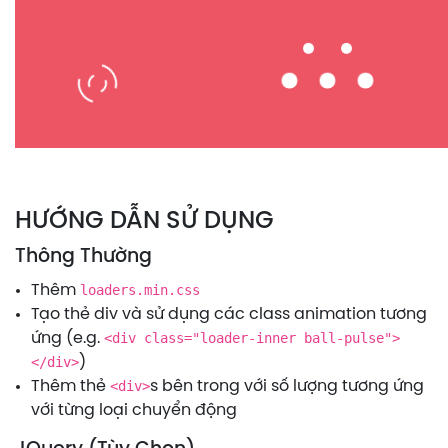
HƯỚNG DẪN SỬ DỤNG
Thông Thường
Thêm
loaders.min.css
Tạo thẻ div và sử dụng các class animation tương
ứng (e.g.
<div class="loader-inner ball-pulse">
</div>
)
Thêm thẻ
<div>
s bên trong với số lượng tương ứng
với từng loại chuyển động