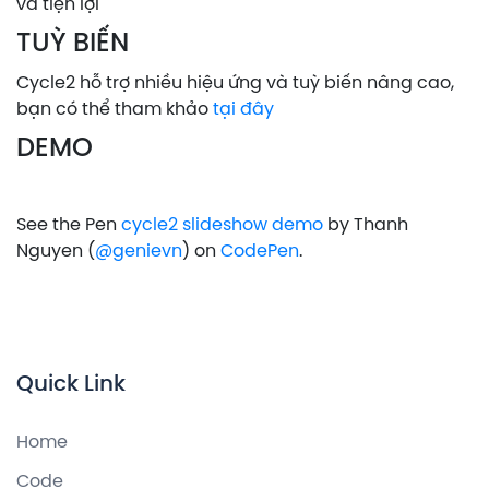
và tiện lợi
TUỲ BIẾN
Cycle2 hỗ trợ nhiều hiệu ứng và tuỳ biến nâng cao,
bạn có thể tham khảo
tại đây
DEMO
See the Pen
cycle2 slideshow demo
by Thanh
Nguyen (
@genievn
) on
CodePen
.
Quick Link
Home
Code