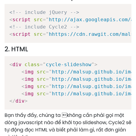
<!-- include jQuery -->
<
script
src
=
"
http://ajax.googleapis.com/a
<!-- include Cycle2 -->
<
script
src
=
"
hhttps://cdn.rawgit.com/mals
2. HTML
<
div
class
=
"
cycle-slideshow
"
>
<
img
src
=
"
http://malsup.github.io/ima
<
img
src
=
"
http://malsup.github.io/ima
<
img
src
=
"
http://malsup.github.io/ima
<
img
src
=
"
http://malsup.github.io/ima
</
div
>
Bạn thấy đấy, chúng ta không cần phải gọi một
dòng javascript nào để khởi tạo slideshow, Cycle2 sẽ
tự động đọc HTML và biết phải làm gì, rất đơn giản