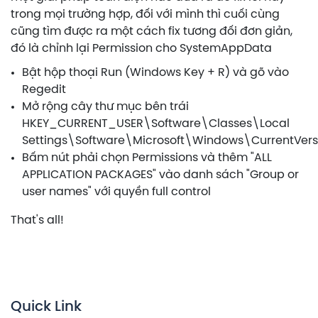
trong mọi trường hợp, đối với mình thì cuối cùng
cũng tìm được ra một cách fix tương đối đơn giản,
đó là chỉnh lại Permission cho SystemAppData
Bật hộp thoại Run (Windows Key + R) và gõ vào
Regedit
Mở rộng cây thư mục bên trái
HKEY_CURRENT_USER\Software\Classes\Local
Settings\Software\Microsoft\Windows\CurrentVe
Bấm nút phải chọn Permissions và thêm "ALL
APPLICATION PACKAGES" vào danh sách "Group or
user names" với quyền full control
That's all!
Quick Link