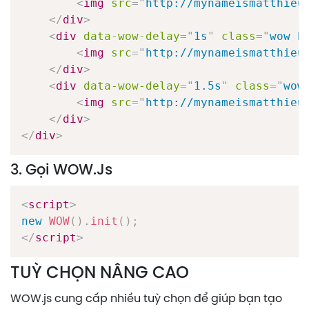
<
img
src
=
"
http://mynameismatthieu
</
div
>
<
div
data-wow-delay
=
"
1s
"
class
=
"
wow b
<
img
src
=
"
http://mynameismatthieu
</
div
>
<
div
data-wow-delay
=
"
1.5s
"
class
=
"
wow
<
img
src
=
"
http://mynameismatthieu
</
div
>
</
div
>
3. Gọi WOW.js
<
script
>
new
WOW
(
)
.
init
(
)
;
</
script
>
TUỲ CHỌN NÂNG CAO
WOW.js cung cấp nhiều tuỳ chọn để giúp bạn tạo