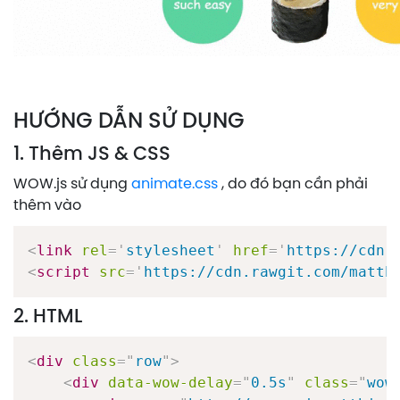
HƯỚNG DẪN SỬ DỤNG
1. Thêm JS & CSS
WOW.js sử dụng
animate.css
, do đó bạn cần phải
thêm vào
<
link
rel
=
'
stylesheet
'
href
=
'
https://cdn.
<
script
src
=
'
https://cdn.rawgit.com/matth
2. HTML
<
div
class
=
"
row
"
>
<
div
data-wow-delay
=
"
0.5s
"
class
=
"
wow