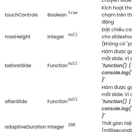
chuyển slide.
Kích hoạt th
true
touchControls
Boolean
chạm trên thi
động
Đặt chiều ca
null
maxHeight
Integer
cho slidesh
(không có "px
Hàm được gọ
mỗi slide. Ví 
null
beforeSlide
Function
"
function() {
console.log('
}
"
Hàm được gọ
mỗi slide. Ví 
null
afterSlide
Function
"
function() {
console.log('
}
"
Thời gian hi
200
adaptiveDuration
Integer
(milliseconds