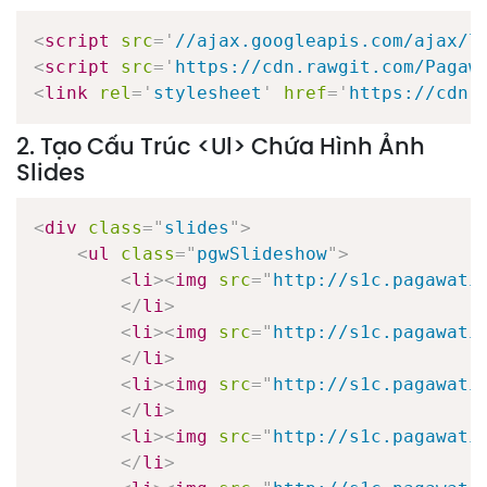
<
script
src
=
'
//ajax.googleapis.com/ajax/l
<
script
src
=
'
https://cdn.rawgit.com/Pagaw
<
link
rel
=
'
stylesheet
'
href
=
'
https://cdn.
2. Tạo Cấu Trúc <ul> Chứa Hình Ảnh
Slides
<
div
class
=
"
slides
"
>
<
ul
class
=
"
pgwSlideshow
"
>
<
li
>
<
img
src
=
"
http://s1c.pagawati
</
li
>
<
li
>
<
img
src
=
"
http://s1c.pagawati
</
li
>
<
li
>
<
img
src
=
"
http://s1c.pagawati
</
li
>
<
li
>
<
img
src
=
"
http://s1c.pagawati
</
li
>