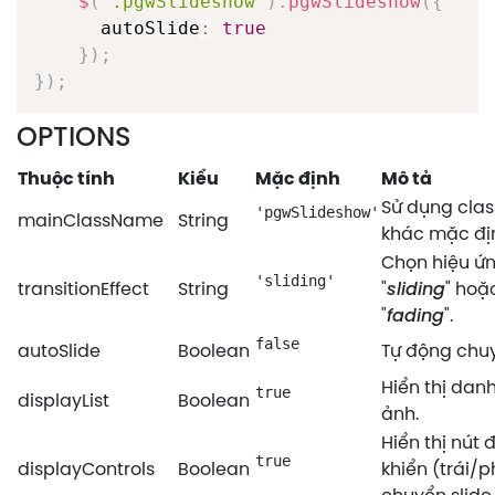
$
(
'.pgwSlideshow'
)
.
pgwSlideshow
(
{
      autoSlide
:
true
}
)
;
}
)
;
OPTIONS
Thuộc tính
Kiểu
Mặc định
Mô tả
Sử dụng clas
'pgwSlideshow'
mainClassName
String
khác mặc đị
Chọn hiệu ứn
'sliding'
transitionEffect
String
"
sliding
" hoặ
"
fading
".
false
autoSlide
Boolean
Tự động chuy
Hiển thị dan
true
displayList
Boolean
ảnh.
Hiển thị nút 
true
displayControls
Boolean
khiển (trái/p