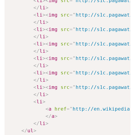
<
li
>
<
img
src
=
"
http://s1c.pagawati
</
li
>
<
li
>
<
img
src
=
"
http://s1c.pagawati
</
li
>
<
li
>
<
img
src
=
"
http://s1c.pagawati
</
li
>
<
li
>
<
img
src
=
"
http://s1c.pagawati
</
li
>
<
li
>
<
img
src
=
"
http://s1c.pagawati
</
li
>
<
li
>
<
img
src
=
"
http://s1c.pagawati
</
li
>
<
li
>
<
img
src
=
"
http://s1c.pagawati
</
li
>
<
li
>
<
a
href
=
"
http://en.wikipedia.
</
a
>
</
li
>
</
ul
>