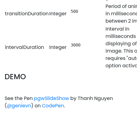
Period of an
500
transitionDuration
Integer
in millisecon
between 2 i
Interval in
milliseconds
displaying of
3000
intervalDuration
Integer
image. This 
requires "aut
option activ
DEMO
See the Pen
pgwSlideShow
by Thanh Nguyen
(
@genievn
) on
CodePen
.