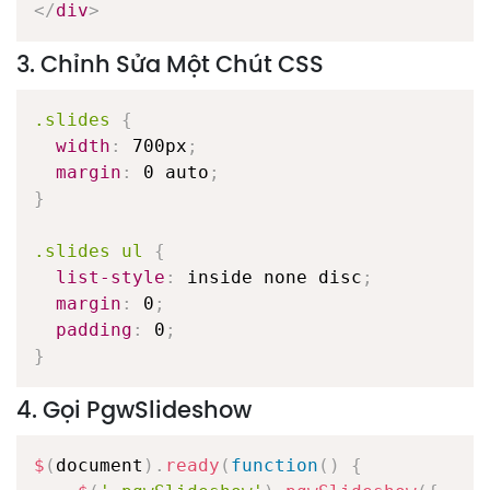
</
div
>
3. Chỉnh Sửa Một Chút CSS
.slides
{
width
:
 700px
;
margin
:
 0 auto
;
}
.slides ul
{
list-style
:
 inside none disc
;
margin
:
 0
;
padding
:
 0
;
}
4. Gọi PgwSlideshow
$
(
document
)
.
ready
(
function
(
)
{